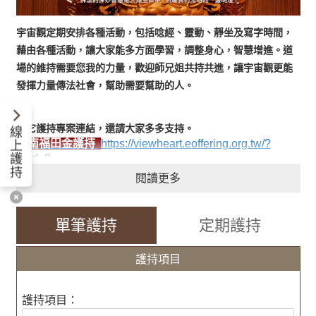
宇宙觀定期安排各種活動，包括唸經、靈動、靜坐及寫字時間，
藉由各種活動，讓大家能多方面學習，調整身心，智慧增進。道
場的維持需要您我的力量，歡迎師兄姐共持共進，讓宇宙觀更能
發揮力量傳法社會，幫助需要幫助的人。
其它護持專案連結，還請大家多多支持。
線
台南福田金護持
https://viewheart.eoffering.org.tw/?
上
護
p_id=3
持
閱讀更多
助印經書
https://viewheart.eoffering.org.tw/?p_id=4
單筆護持
定期護持
護持項目
護持項目：