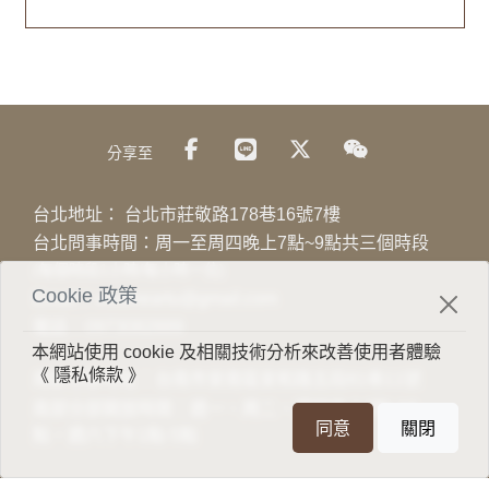
分享至
台北地址：
台北市莊敬路178巷16號7樓
台北問事時間：周一至周四晚上7點~9點共三個時段
(每個時段1小時/每小時一位)
Cookie 政策
Email：
viewheartu@gmail.com
電話：
0973082889
本網站使用 cookie 及相關技術分析來改善使用者體驗
《 隱私條款 》
南部分部地址：台南市安南區安和路五段81巷11號
南部分部開放時間：週一、周二、週四晚上7點-10
同意
關閉
點，週六下午1點-5點