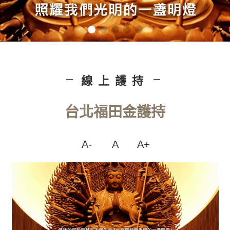
線上護持
|
|
台北福田金護持
A-
A
A+