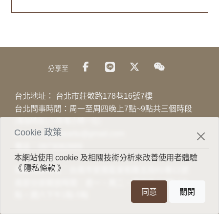
分享至
台北地址：
台北市莊敬路178巷16號7樓
台北問事時間：周一至周四晚上7點~9點共三個時段
(每個時段1小時/每小時一位)
Cookie 政策
Email：
viewheartu@gmail.com
電話：
0973082889
本網站使用 cookie 及相關技術分析來改善使用者體驗
《 隱私條款 》
南部分部地址：台南市安南區安和路五段81巷11號
南部分部開放時間：週一、周二、週四晚上7點-10
同意
關閉
點，週六下午1點-5點