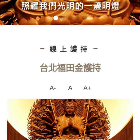
線上護持
|
|
台北福田金護持
A-
A
A+