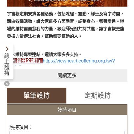
宇宙觀定期安排各種活動，包括唸經、靈動、靜坐及寫字時間，
藉由各種活動，讓大家能多方面學習，調整身心，智慧增進。道
場的維持需要您我的力量，歡迎師兄姐共持共進，讓宇宙觀更能
發揮力量傳法社會，幫助需要幫助的人。
其它護持專案連結，還請大家多多支持。
線
台南福田金護持
https://viewheart.eoffering.org.tw/?
上
護
p_id=3
持
閱讀更多
助印經書
https://viewheart.eoffering.org.tw/?p_id=4
單筆護持
定期護持
護持項目
護持項目：