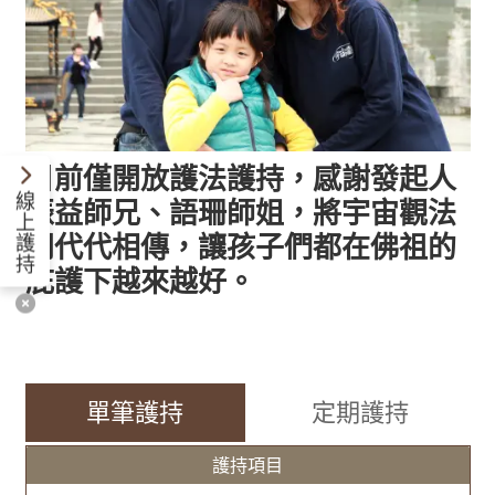
目前僅開放護法護持，感謝發起人
線
振益師兄、語珊師姐，將宇宙觀法
上
門代代相傳，讓孩子們都在佛祖的
護
持
庇護下越來越好。
單筆護持
定期護持
護持項目