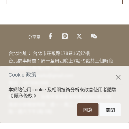
分享至
台北地址：
台北市莊敬路178巷16號7樓
台北問事時間：周一至周四晚上7點~9點共三個時段
(每個時段1小時/每小時一位)
Cookie 政策
Email：
viewheartu@gmail.com
電話：
0973082889
本網站使用 cookie 及相關技術分析來改善使用者體驗
《 隱私條款 》
南部分部地址：台南市安南區安和路五段81巷11號
南部分部開放時間：週一、周二、週四晚上7點-10
同意
關閉
點，週六下午1點-5點