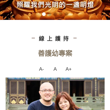
線上護持
|
|
善護幼專案
A-
A
A+